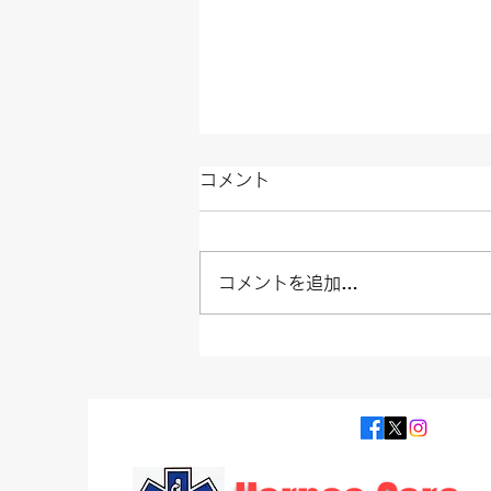
コメント
コメントを追加…
ICUから病院へ。チームでつ
ないだ約2時間の医療搬送｜
鹿児島の民間救急ハーネスケ
ア 人工呼吸器搬送