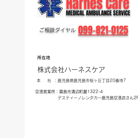
Harnes Care
MEDICAL AMBULANCE SERVICE
099-821-0125
​ご相談ダイヤル
所在地
株式会社ハーネスケア
本 社 ：鹿児島県鹿児島市桜ヶ丘
​丁目20番地7
空港営業所：霧島市溝辺町麓1322-4
​デスティーノレンタカー
鹿児島空港店さん2