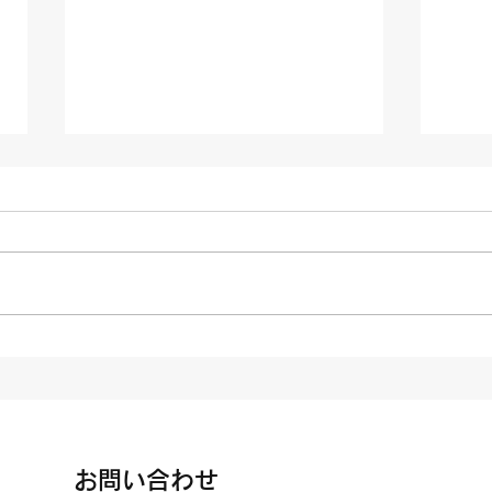
令和7年度 安全運行実績｜人
鹿児
身事故・物損事故0件 ハー
ガイ
ネスケア｜安全運行・鹿児島
お問い合わせ
の民間救急・介護タクシー