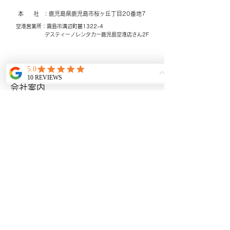
本 社 ：鹿児島県鹿児島市桜ヶ丘
​丁目20番地7
空港営業所：霧島市溝辺町麓1322-4
​デスティーノレンタカー
鹿児島空港店さん2F
©
www.harnescare.com
-
鹿児島の民間救急・医療・介護搬
​ホーム
送なら ハーネスケア 鹿児島発着｜
会社案内
看護師同行体制｜長距離搬送対
応
搬送料金について
​BLOG
ギャラリー
​アクセシビリティ宣言
メールアドレス：
harnescare@gmail.com
Tel: 099-821-0125
Fax:
099-204-0125
プライバシーポリシー