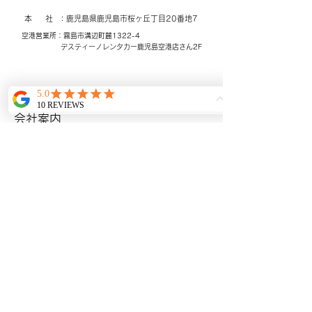
本 社 ：鹿児島県鹿児島市桜ヶ丘
​丁目20番地7
空港営業所：霧島市溝辺町麓1322-4
​デスティーノレンタカー
鹿児島空港店さん2F
©
www.harnescare.com
-
鹿児島の民間救急・医療・介護搬
​ホーム
送なら ハーネスケア 鹿児島発着｜
会社案内
看護師同行体制｜長距離搬送対
応
搬送料金について
​BLOG
ギャラリー
​アクセシビリティ宣言
メールアドレス：
harnescare@gmail.com
Tel: 099-821-0125
Fax:
099-204-0125
プライバシーポリシー