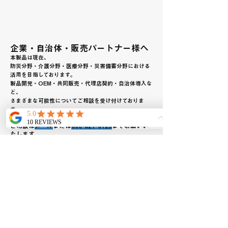
企業・自治体・販売パートナー様へ
本製品は現在、
防災分野・介護分野・医療分野・災害備蓄分野における
活用を目指しております。
製品開発・OEM・共同販売・代理店契約・自治体導入な
ど、
さまざまな可能性についてご相談を受け付けておりま
す。
お気軽にお問い合わせください。
​ご相談は
メール
または
099-821-0125
までお願いい
たします。