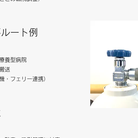
要ルート例
療養型病院
搬送
機・フェリー連携）
性