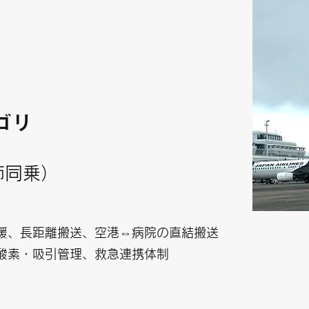
ゴリ
師同乗）
援、長距離搬送、空港⇔病院の直結搬送
酸素・吸引管理、救急連携体制