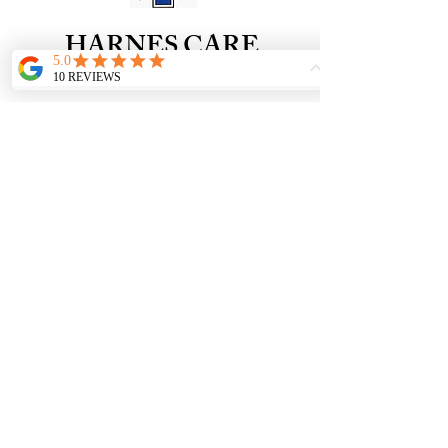
HARNES CARE
Medical Ambulance Service.
099-821-0125
​ご相談ダイヤル
所在地
株式会社ハーネスケア
本 社 ：鹿児島県鹿児島市桜ヶ丘
​丁目20番地7
空港営業所：霧島市溝辺町麓1322-4
​デスティーノレンタカー
鹿児島空港店さん2F
©
www.harnescare.com
-
鹿児島の民間救急・医療・介護搬
​ホーム
送なら ハーネスケア 鹿児島発着｜
会社案内
看護師同行体制｜長距離搬送対