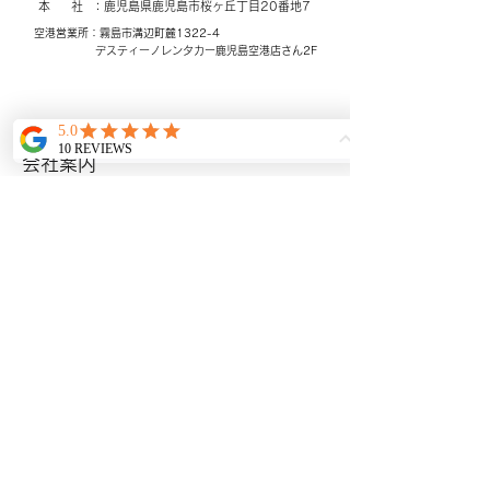
本 社 ：鹿児島県鹿児島市桜ヶ丘
​丁目20番地7
空港営業所：霧島市溝辺町麓1322-4
​デスティーノレンタカー
鹿児島空港店さん2F
©
www.harnescare.com
-
鹿児島の民間救急・医療・介護搬
​ホーム
送なら ハーネスケア 鹿児島発着｜
会社案内
看護師同行体制｜長距離搬送対
応
搬送料金について
​BLOG
ギャラリー
​アクセシビリティ宣言
メールアドレス：
harnescare@gmail.com
Tel: 099-821-0125
Fax:
099-204-0125
プライバシーポリシー
Cookie（クッキー）ポリシー