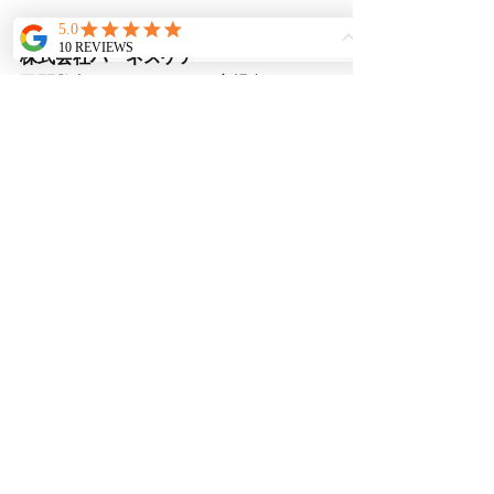
株式会社ハーネスケア
民間救急ハーネスケア（鹿児島）
📞099-821-0125
🚑長距離搬送・看護師付添い・介護旅
行サポート
#鹿児島民間救急
#九州から関西
#民
間救急サービス
#医療搬送
#長距離搬送
#看護師付添い
#介護タクシー鹿児島
#鹿児島大阪搬送
#民間救急車
#民間救急
#鹿児島ハーネスケア