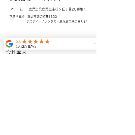
本 社 ：鹿児島県鹿児島市桜ヶ丘
​丁目20番地7
空港営業所：霧島市溝辺町麓1322-4
​デスティーノレンタカー
鹿児島空港店さん2F
©
www.harnescare.com
-
鹿児島の民間救急・医療・介護搬
​ホーム
送なら ハーネスケア 鹿児島発着｜
会社案内
看護師同行体制｜長距離搬送対
応
搬送料金について
​BLOG
ギャラリー
​アクセシビリティ宣言
メールアドレス：
harnescare@gmail.com
Tel: 099-821-0125
Fax:
099-204-0125
プライバシーポリシー