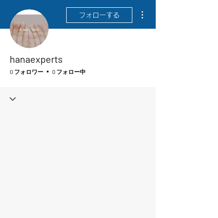
その他
フォローする
hanaexperts
0 フォロワー
0 フォロー中