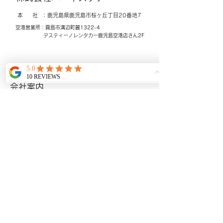
本 社 ：鹿児島県鹿児島市桜ヶ丘
​丁目20番地7
空港営業所：霧島市溝辺町麓1322-4
​デスティーノレンタカー
鹿児島空港店さん2F
©
www.harnescare.com
-
鹿児島の民間救急・医療・介護搬
​ホーム
送なら ハーネスケア 鹿児島発着｜
会社案内
看護師同行体制｜長距離搬送対
応
搬送料金について
​BLOG
ギャラリー
​アクセシビリティ宣言
メールアドレス：
harnescare@gmail.com
Tel: 099-821-0125
Fax:
099-204-0125
プライバシーポリシー