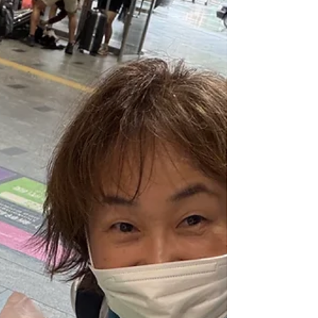
り、万が一に備えて人工呼吸器、医療酸素、アン
ビューバッグも準備し、一つひとつ確認しながら
ICUを出発しました。 病室を出てから車両への移
乗、そして転院先までの搬送。 すべての場面で、
それぞれの専門職が役割を果たし、連携を取りな
がら患者さんの安全を第一に進めていきます。 こ
の日は真夏の強い日差しの中での搬送となりまし
た。 車内では人工呼吸器や点滴を継続しながら、
患者さんの状態を細かく確認し、落ち着いた環境
を保つことを心