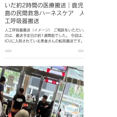
care harnes
1 日前
読了時間: 3分
ICUから病院へ。チームでつな
いだ約2時間の医療搬送｜鹿児
島の民間救急ハーネスケア 人
工呼吸器搬送
人工呼吸器搬送（イメージ） ご相談をいただいた
のは、搬送予定日の約1週間前でした。 今回は、
ICUに入院されている患者さんの転院搬送です。
患者さんの状態を確認しながら、病院スタッフの
皆さまと搬送方法や必要な医療機器について何度
も打ち合わせを重ね、当日に向けて準備を進めま
した。 当日は、医師、ME（臨床工学技士）、そ
してハーネスケアの看護師が同行する体制で搬送
を開始。 人工呼吸器を使用したままの移動予定で
したが、自発呼吸が認められるためドクターの判
断で自発呼吸状態で搬送を行いました。 しかし、
いつ呼吸器が必要になるかわからない状況であ